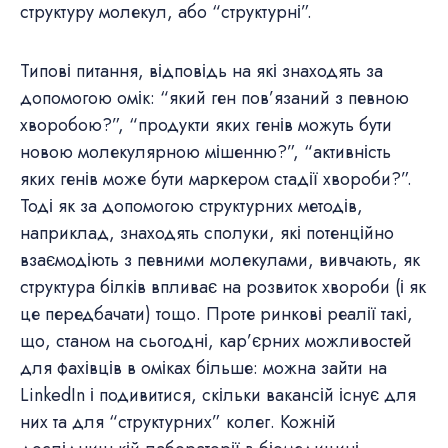
структуру молекул, або “структурні”.
Типові питання, відповідь на які знаходять за
допомогою омік: “який ген пов’язаний з певною
хворобою?”, “продукти яких генів можуть бути
новою молекулярною мішенню?”, “активність
яких генів може бути маркером стадії хвороби?”.
Тоді як за допомогою структурних методів,
наприклад, знаходять сполуки, які потенційно
взаємодіють з певними молекулами, вивчають, як
структура білків впливає на розвиток хвороби (і як
це передбачати) тощо. Проте ринкові реалії такі,
що, станом на сьогодні, кар’єрних можливостей
для фахівців в оміках більше: можна зайти на
LinkedIn і подивитися, скільки вакансій існує для
них та для “структурних” колег. Кожній