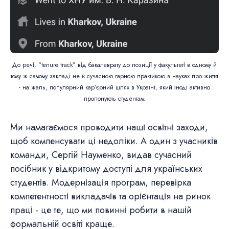
До речі, “tenure track” від бакалаврату до позиції у факультеті в одному й
тому ж самому закладі не є сучасною гарною практикою в науках про життя
- на жаль, популярний кар’єрний шлях в Україні, який іноді активно
пропонують студентам.
Ми намагаємося проводити наші освітні заходи,
щоб компенсувати ці недоліки. А один з учасників
команди, Сергій Науменко, видав сучасний
посібник у відкритому доступі для українських
студентів. Модернізація програм, перевірка
компетентності викладачів та орієнтація на ринок
праці - це те, що ми повинні робити в нашій
формальній освіті краще.