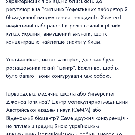
характеристик я би відніс близькість до
регуляторів та “сильних”/ефективних лабораторій
біомедичної направленості неподалік. Хоча такі
нечисленні лабораторії й розташовані в різних
кутках України, вимушений визнати, що їх
концентрацію найлегше знайти у Києві.
Ультимативно, не так важливо, де саме буде
розташований такий “центр”. Важливо, щоб їх
було багато і вони конкурували між собою.
Гарвардська медична школа або Університет
Джонса Гопкінса? Центр молекулярної медицини
Австрійської академії наук (CeMM) або
Віденський біоцентр? Саме дружня конкуренція -
не плутати з традиційною українським
академічним ізоляціонізмом - робить внесок до