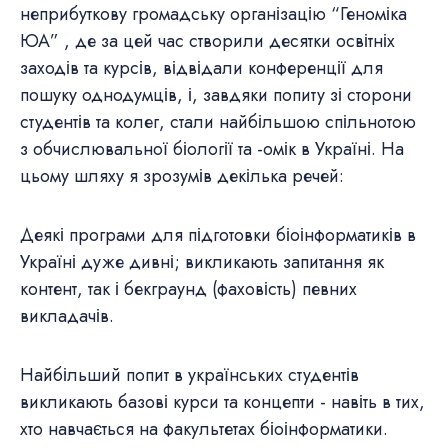
неприбуткову громадську організацію “Геноміка
ЮА” , де за цей час створили десятки освітніх
заходів та курсів, відвідали конференції для
пошуку однодумців, і, завдяки попиту зі сторони
студентів та колег, стали найбільшою спільнотою
з обчислювальної біології та -омік в Україні. На
цьому шляху я зрозумів декілька речей:
Деякі програми для підготовки біоінформатиків в
Україні дуже дивні; викликають запитання як
контент, так і бекграунд (фаховість) певних
викладачів.
Найбільший попит в українських студентів
викликають базові курси та концепти - навіть в тих,
хто навчається на факультетах біоінформатики.