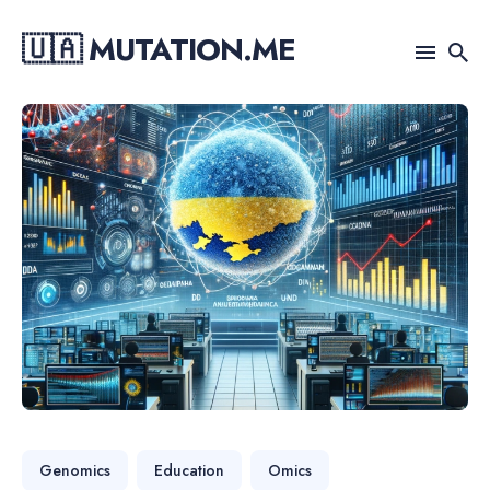
🇺🇦 MUTATION.ME
Search
for
Blog
Genomics
Education
Omics