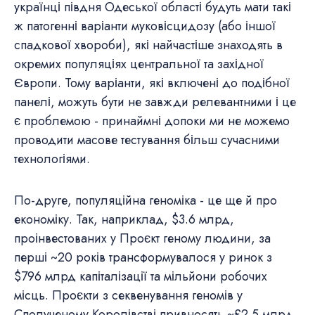
українці півдня Одеської області будуть мати такі
ж патогенні варіанти муковісцидозу (або іншої
спадкової хвороби), які найчастіше знаходять в
окремих популяціях центральної та західної
Європи. Тому варіанти, які включені до подібної
панелі, можуть бути не завжди релевантними і це
є проблемою - принаймні допоки ми не можемо
проводити масове тестування більш сучасними
технологіями.
По-друге, популяційна геноміка - це ще й про
економіку. Так, наприклад, $3.6 млрд,
проінвестованих у Проєкт геному людини, за
перші ~20 років трансформувалося у ринок з
$796 млрд капіталізації та мільйони робочих
місць. Проєкти з секвенування геномів у
Сполученому Королівстві привносять ~£2.5 млрд