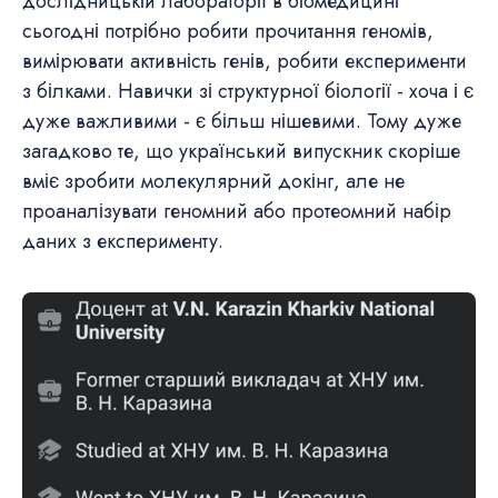
дослідницькій лабораторії в біомедицині
сьогодні потрібно робити прочитання геномів,
вимірювати активність генів, робити експерименти
з білками. Навички зі структурної біології - хоча і є
дуже важливими - є більш нішевими. Тому дуже
загадково те, що український випускник скоріше
вміє зробити молекулярний докінг, але не
проаналізувати геномний або протеомний набір
даних з експерименту.