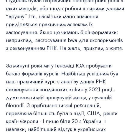
студентів буває теоретичних лабораторних робіт з
таких методів, або щодо роботи з сирими даними
“вручну” і те, наскільки мало значення
приділяється практичним аспектам їх
застосування. Якщо це читають біоінформатики:
наприклад, застосування bwa для експериментів
з секвенуванням РНК. На жаль, приклад з життя.
За минулі роки ми у Геноміці ЮА пробували
багато форматів курсів. Найбільш успішним був
наш практичний курс з аналізу даних РНК
секвенування поодиноких клітин у 2021 році -
дуже важливий просунутий метод у сучасній
біології. З приблизно тисячі реєстрацій,
переважна більшість була з Індії, США, решти
країн Європи - і лише біля 20 з України. І
навпаки, найбільший відгук в українських