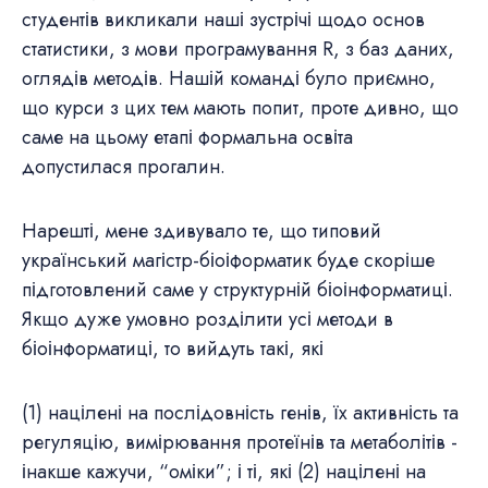
студентів викликали наші зустрічі щодо основ
статистики, з мови програмування R, з баз даних,
оглядів методів. Нашій команді було приємно,
що курси з цих тем мають попит, проте дивно, що
саме на цьому етапі формальна освіта
допустилася прогалин.
Нарешті, мене здивувало те, що типовий
український магістр-біоіформатик буде скоріше
підготовлений саме у структурній біоінформатиці.
Якщо дуже умовно розділити усі методи в
біоінформатиці, то вийдуть такі, які
(1) націлені на послідовність генів, їх активність та
регуляцію, вимірювання протеїнів та метаболітів -
інакше кажучи, “оміки”; і ті, які (2) націлені на