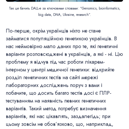
Так це бачить DALL-e за ключовими словами: “Genomics, bioinformatics,
big data, DNA, Ukraine, research”.
По-перше, окрім українців ніхто не стане
займатися популяційною генетикою українців. В
нас неймовірно мало даних про те, які генетичні
варіанти розповсюджені в українців, а які - ні. Цю
проблему я відчув під час роботи лікарем-
інтерном у центрі медичної генетики: відкрийте
розділ генетичних тестів на сайті мережі
лабораторних досліджень поруч з вами і
побачите, що досить багато тестів досі є ПЛР-
тестуванням на наявність певних генетичних
варіантів. Такий метод потребує визначення
варіантів, які нас цікавлять, заздалегідь; при
цьому зовсім не обов’язково, що, наприклад,