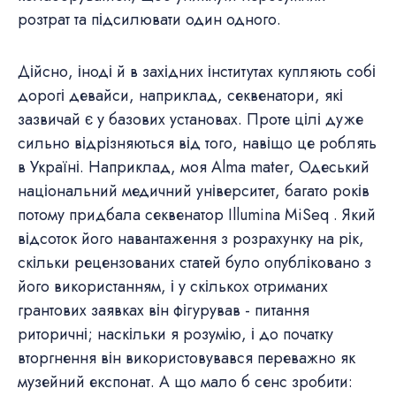
розтрат та підсилювати один одного.
Дійсно, іноді й в західних інститутах купляють собі
дорогі девайси, наприклад, секвенатори, які
зазвичай є у базових установах. Проте цілі дуже
сильно відрізняються від того, навіщо це роблять
в Україні. Наприклад, моя Alma mater, Одеський
національний медичний університет, багато років
потому придбала секвенатор Illumina MiSeq . Який
відсоток його навантаження з розрахунку на рік,
скільки рецензованих статей було опубліковано з
його використанням, і у скількох отриманих
грантових заявках він фігурував - питання
риторичні; наскільки я розумію, і до початку
вторгнення він використовувався переважно як
музейний експонат. А що мало б сенс зробити: