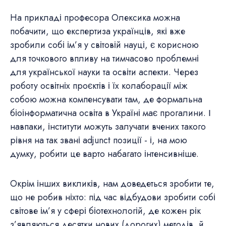
На прикладі професора Олексика можна
побачити, що експертиза українців, які вже
зробили собі ім’я у світовій науці, є корисною
для точкового впливу на тимчасово проблемні
для української науки та освіти аспекти. Через
роботу освітніх проєктів і їх колаборації між
собою можна компенсувати там, де формальна
біоінформатична освіта в Україні має прогалини. І
навпаки, інститути можуть залучати вчених такого
рівня на так звані adjunct позиції - і, на мою
думку, робити це варто набагато інтенсивніше.
Окрім інших викликів, нам доведеться зробити те,
що не робив ніхто: під час відбудови зробити собі
світове ім’я у сфері біотехнологій, де кожен рік
з’являються десятки нових (дорогих) методів, й