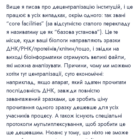
Вище я писав про децентралізацію інституцій, і це
працює в усіх випадках, окрім одного: так звані
“core facilities” (за відсутністю сталого перекладу
я називатиму це як “базова установа”). Це те
місце, куди ваші біологи направляють зразки
ДНК/РНК/протеїнів/клітин/тощо, і звідки на
виході біоінформатики отримують великі файли,
які можна аналізувати. Причини, чому ми можемо
хотіти тут централізації, суто економічні:
наприклад, якщо апарат, який здатен прочитати
послідовність ДНК, завжди повністю
завантажений зразками, це зробить ціну
прочитання одного зразку дешевше для усіх
учасників процесу. А також існують спеціальні
протоколи мультиплексування, щоб зробити це
ще дешевшим. Нюанс у тому, що ніхто не зможе