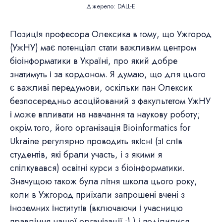
Джерело: DALL-E
Позиція професора Олексика в тому, що Ужгород
(УжНУ) має потенціал стати важливим центром
біоінформатики в Україні, про який добре
знатимуть і за кордоном. Я думаю, що для цього
є важливі передумови, оскільки пан Олексик
безпосередньо асоційований з факультетом УжНУ
і може впливати на навчання та наукову роботу;
окрім того, його організація Bioinformatics for
Ukraine регулярно проводить якісні (зі слів
студентів, які брали участь, і з якими я
спілкувався) освітні курси з біоінформатики.
Значущою також була літня школа цього року,
коли в Ужгород приїхали запрошені вчені з
іноземних інститутів (включаючи і учасницю
правління нашої організації :) ) і поділилися