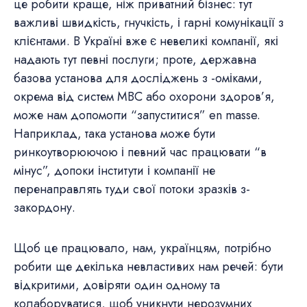
це робити краще, ніж приватний бізнес: тут
важливі швидкість, гнучкість, і гарні комунікації з
клієнтами. В Україні вже є невеликі компанії, які
надають тут певні послуги; проте, державна
базова установа для досліджень з -оміками,
окрема від систем МВС або охорони здоров’я,
може нам допомогти “запуститися” en masse.
Наприклад, така установа може бути
ринкоутворюючою і певний час працювати “в
мінус”, допоки інститути і компанії не
перенаправлять туди свої потоки зразків з-
закордону.
Щоб це працювало, нам, українцям, потрібно
робити ще декілька невластивих нам речей: бути
відкритими, довіряти один одному та
колаборуватися, щоб уникнути нерозумних