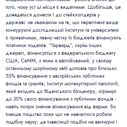
того, чому усі ці місця є видатними. Щобільше, це
доведеться донести і до стейкхолдерів у
державі: не зважаючи на те, що перелічені вище
конкуруючі дослідницькі інститути та університети
є приватними, певну частку їх бюджетів фінансують
платники податків. “Гарвард”, окрім інших
джерел, фінансується з федерального бюджету
США; CeMM, з яким я афілійований, у своєму
останньому щорічному звіті доповів про близько
55% фінансування з австрійських публічних
фондів та грантів; Інститут молекулярної патології,
який входить до Віденського біоцентру, отримує
до 30% свого фінансування з публічних фондів -
навіть попри значне фінансування від фарми. Бо
інакше людство поки що не навчилося робити
подібну науку; де інвестиції подібні на венчурні і